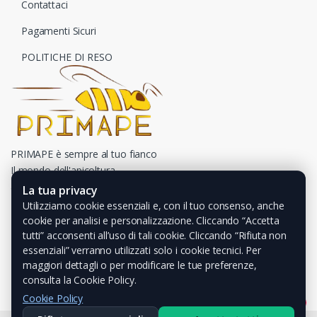
Contattaci
Pagamenti Sicuri
POLITICHE DI RESO
PRIMAPE è sempre al tuo fianco
Il mondo dell'apicoltura
a portata di un click
La tua privacy
Utilizziamo cookie essenziali e, con il tuo consenso, anche
cookie per analisi e personalizzazione. Cliccando “Accetta
tutti” acconsenti all’uso di tali cookie. Cliccando “Rifiuta non
essenziali” verranno utilizzati solo i cookie tecnici. Per
maggiori dettagli o per modificare le tue preferenze,
consulta la Cookie Policy.
Cookie Policy
1