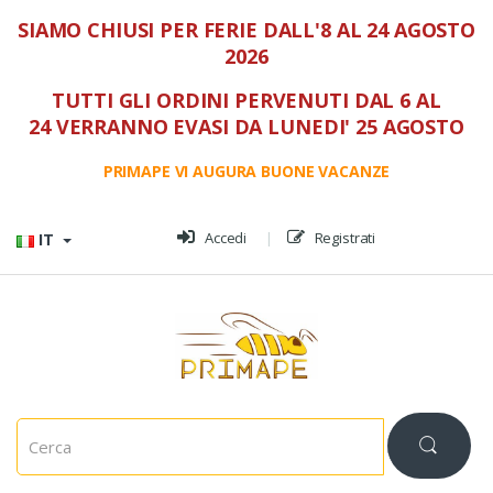
SIAMO CHIUSI PER FERIE DALL'8 AL 24 AGOSTO
2026
TUTTI GLI ORDINI PERVENUTI DAL 6 AL
24 VERRANNO EVASI DA LUNEDI' 25 AGOSTO
PRIMAPE VI AUGURA BUONE VACANZE
Vai al menù
Vai al contenuto
Accedi
Registrati
IT
C
e
r
c