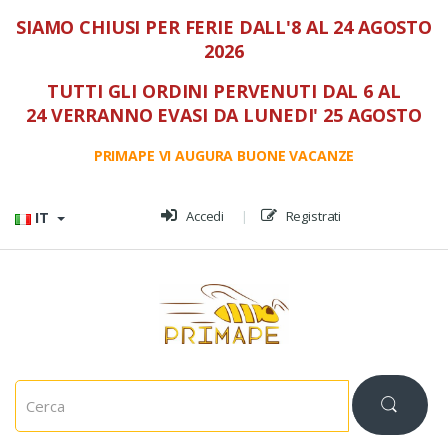
SIAMO CHIUSI PER FERIE DALL'8 AL 24 AGOSTO
2026
TUTTI GLI ORDINI PERVENUTI DAL 6 AL
24 VERRANNO EVASI DA LUNEDI' 25 AGOSTO
PRIMAPE VI AUGURA BUONE VACANZE
Vai al menù
Vai al contenuto
Accedi
Registrati
IT
C
e
r
c