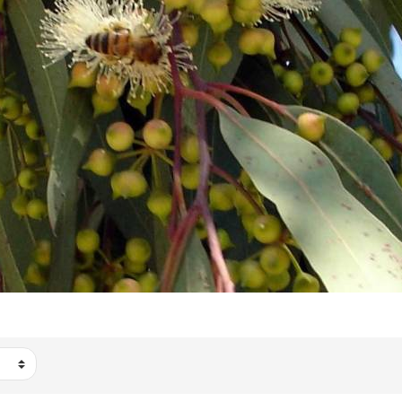
 DI CASTAGNO
 DI EUCALIPTO
 DI MARRUCA
 DI ROSMARINO
 MILLEFIORI
 PICCOLI REGALO
IOMIEL
'APE
 REALE
NE DI FIORI
LI - ESTRATTO
ELE
I
MELLE
 IDRATANTE