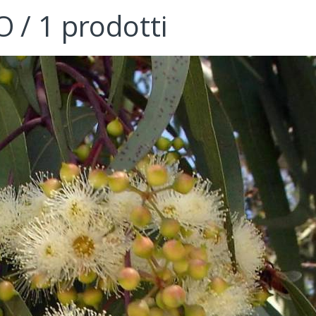
 / 1 prodotti
 DI AGRUMI
AMEL
A DI BOSCO
 DI ACACIA