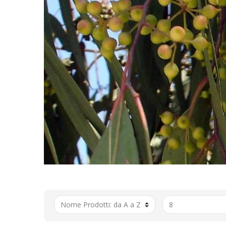
MIELE
MIELE
MIELE
MIELE
MIELE
MIELI
NOCC
PAN D
PAPPA
POLLI
PROPO
CAND
SAPON
CARA
CREMA