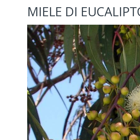
MIELE DI EUCALIPTO
MIELE
BALS
MELAT
MIELE