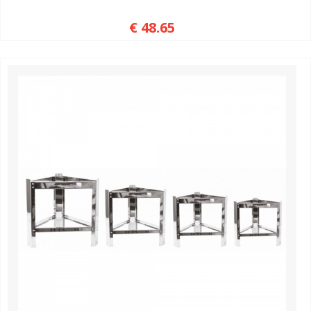
€ 48.65