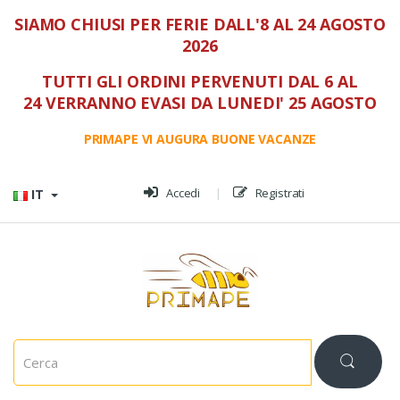
SIAMO CHIUSI PER FERIE DALL'8 AL 24 AGOSTO
2026
TUTTI GLI ORDINI PERVENUTI DAL 6 AL
24 VERRANNO EVASI DA LUNEDI' 25 AGOSTO
PRIMAPE VI AUGURA BUONE VACANZE
Vai al menù
Vai al contenuto
Accedi
Registrati
IT
C
e
r
c