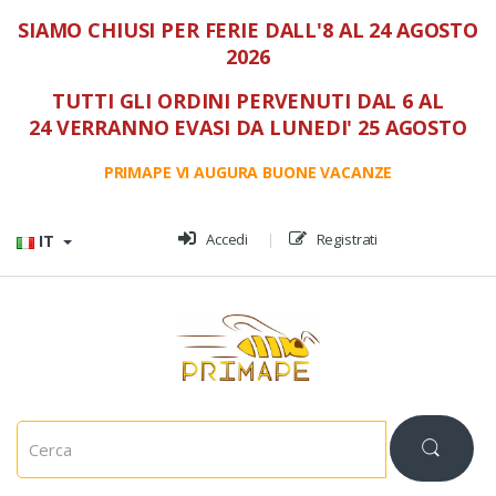
SIAMO CHIUSI PER FERIE DALL'8 AL 24 AGOSTO
2026
TUTTI GLI ORDINI PERVENUTI DAL 6 AL
24 VERRANNO EVASI DA LUNEDI' 25 AGOSTO
PRIMAPE VI AUGURA BUONE VACANZE
Vai al menù
Vai al contenuto
Accedi
Registrati
IT
C
e
r
c