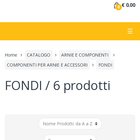
a
€ 0.00
0
:
☰
Home
CATALOGO
ARNIE E COMPONENTI
COMPONENTI PER ARNIE E ACCESSORI
FONDI
FONDI / 6 prodotti