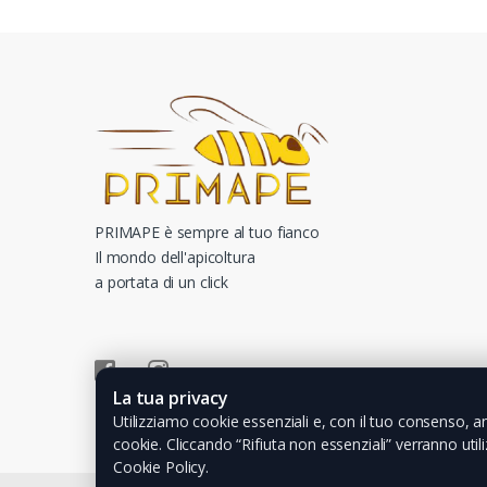
PRIMAPE è sempre al tuo fianco
Il mondo dell'apicoltura
a portata di un click
La tua privacy
Utilizziamo cookie essenziali e, con il tuo consenso, an
cookie. Cliccando “Rifiuta non essenziali” verranno utili
Cookie Policy.