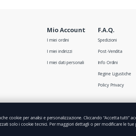
Mio Account
F.A.Q.
I miei ordini
Spedizioni
I miei indirizzi
Post-Vendita
I miei dati personali
Info Ordini
Regine Ligustiche
Policy Privacy
che cookie per analisi e personalizzazione. Cliccando “Accetta tutti” acco
zzati solo i cookie tecnici. Per maggiori dettagli o per modificare le tue