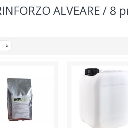
INFORZO ALVEARE / 8 pr
TO PER API 
PI  LIQUIDI
RATORI
INTEGRATORI PER RINFORZO 
ALVEARE
INTEGRATORI PER 
SPECIFICHE PATOLOGIE
INTEGRATORI AUMENTO 
COVATA