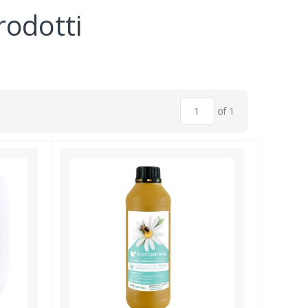
odotti
of 1