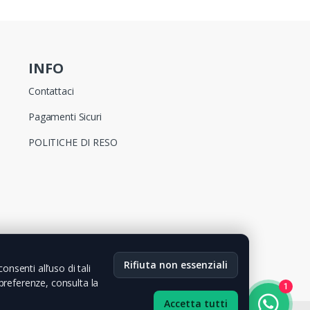
INFO
Contattaci
Pagamenti Sicuri
POLITICHE DI RESO
Rifiuta non essenziali
nsenti all’uso di tali
 preferenze, consulta la
1
Accetta tutti