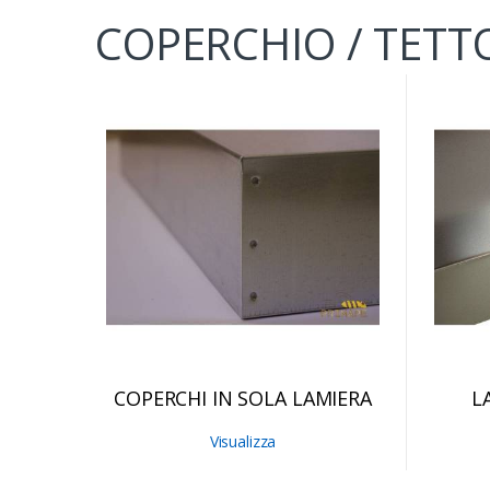
COPERCHIO / TETTO 
GASPER
COMPO
E ACCESSO
FOGLI
TELAI
MELAR
COPERCHI IN SOLA LAMIERA
L
Visualizza