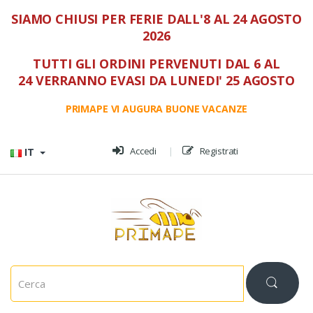
SIAMO CHIUSI PER FERIE DALL'8 AL 24 AGOSTO
2026
TUTTI GLI ORDINI PERVENUTI DAL 6 AL
24 VERRANNO EVASI DA LUNEDI' 25 AGOSTO
PRIMAPE VI AUGURA BUONE VACANZE
Vai al menù
Vai al contenuto
Accedi
Registrati
IT
C
e
r
c