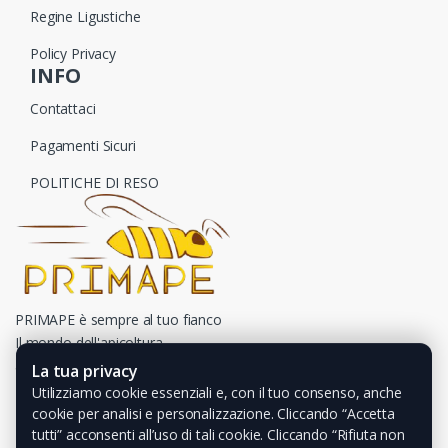
Regine Ligustiche
Policy Privacy
INFO
Contattaci
Pagamenti Sicuri
POLITICHE DI RESO
PRIMAPE è sempre al tuo fianco
Il mondo dell'apicoltura
a portata di un click
La tua privacy
Utilizziamo cookie essenziali e, con il tuo consenso, anche
cookie per analisi e personalizzazione. Cliccando “Accetta
tutti” acconsenti all’uso di tali cookie. Cliccando “Rifiuta non