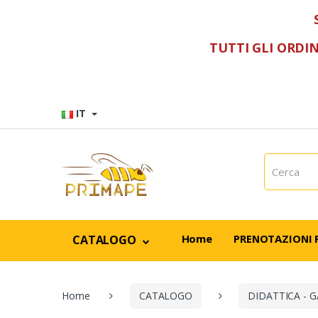
TUTTI GLI ORDIN
Vai al menù
Vai al contenuto
IT
C
e
r
c
a
:
Home
PRENOTAZIONI 
CATALOGO
Home
CATALOGO
DIDATTICA - G