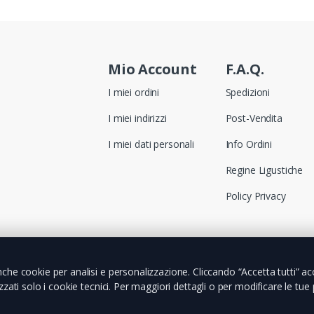
Mio Account
F.A.Q.
I miei ordini
Spedizioni
I miei indirizzi
Post-Vendita
I miei dati personali
Info Ordini
Regine Ligustiche
Policy Privacy
che cookie per analisi e personalizzazione. Cliccando “Accetta tutti” acco
zzati solo i cookie tecnici. Per maggiori dettagli o per modificare le tue