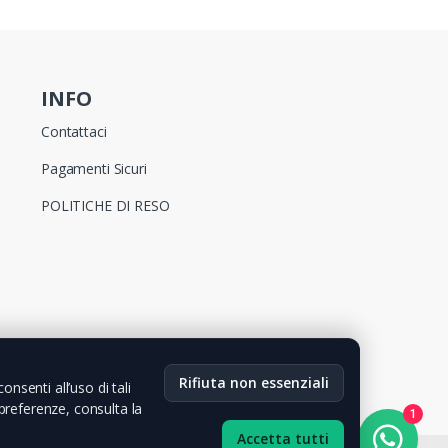
INFO
Contattaci
Pagamenti Sicuri
POLITICHE DI RESO
Rifiuta non essenziali
nsenti all’uso di tali
 preferenze, consulta la
1
Accetta tutti