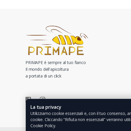
PRIMAPE è sempre al tuo fianco
Il mondo dell'apicoltura
a portata di un click
La tua privacy
Utilizziamo cookie essenziali e, con il tuo consenso, an
cookie. Cliccando “Rifiuta non essenziali” verranno utili
Cookie Policy.