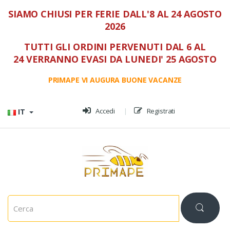
SIAMO CHIUSI PER FERIE DALL'8 AL 24 AGOSTO
2026
TUTTI GLI ORDINI PERVENUTI DAL 6 AL
24 VERRANNO EVASI DA LUNEDI' 25 AGOSTO
PRIMAPE VI AUGURA BUONE VACANZE
Vai al menù
Vai al contenuto
Accedi
Registrati
IT
C
e
r
c