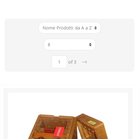
→
of 3