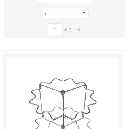
→
of 2