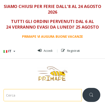
SIAMO CHIUSI PER FERIE DALL'8 AL 24 AGOSTO
2026
TUTTI GLI ORDINI PERVENUTI DAL 6 AL
24 VERRANNO EVASI DA LUNEDI' 25 AGOSTO
PRIMAPE VI AUGURA BUONE VACANZE
Vai al menù
Vai al contenuto
Accedi
Registrati
IT
C
e
r
c